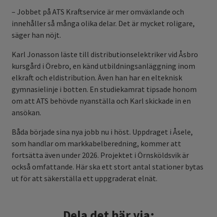
– Jobbet på ATS Kraftservice är mer omväxlande och
innehåller så många olika delar. Det är mycket roligare,
säger han nöjt.
Karl Jonasson läste till distributionselektriker vid Åsbro
kursgård i Örebro, en känd utbildningsanläggning inom
elkraft och eldistribution. Även han har en elteknisk
gymnasielinje i botten. En studiekamrat tipsade honom
om att ATS behövde nyanställa och Karl skickade in en
ansökan.
Båda började sina nya jobb nu i höst. Uppdraget i Åsele,
som handlar om markkabelberedning, kommer att
fortsätta även under 2026. Projektet i Örnsköldsvik är
också omfattande. Här ska ett stort antal stationer bytas
ut för att säkerställa ett uppgraderat elnät.
Dela det här via: