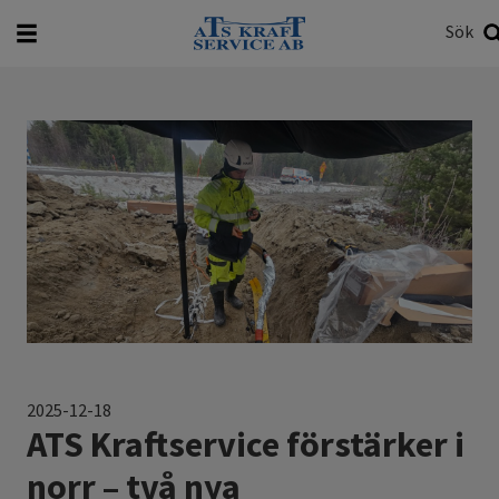
Sök
Vad vill du söka efter?
Sök
2025-12-18
ATS Kraftservice förstärker i
norr – två nya