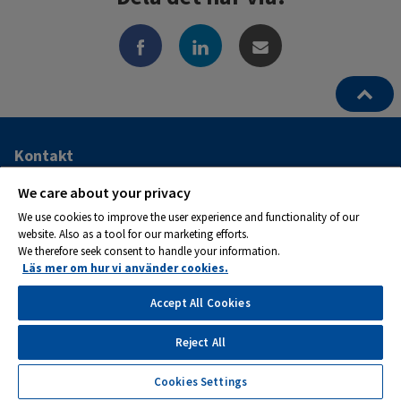
Ytterligare
Kontakt
information
ATS Kraftservice AB
We care about your privacy
och
We use cookies to improve the user experience and functionality of our
Postadress:
website. Also as a tool for our marketing efforts.
kontaktuppgifter
Box 1282
We therefore seek consent to handle your information.
262 24 Ängelholm
Läs mer om hur vi använder cookies.
Tel 0581-133 20
Accept All Cookies
Reject All
Cookies
Cookies Settings