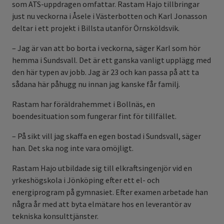
som ATS-uppdragen omfattar. Rastam Hajo tillbringar
just nu veckorna i Åsele i Västerbotten och Karl Jonasson
deltar i ett projekt i Billsta utanför Örnsköldsvik.
– Jag är van att bo borta i veckorna, säger Karl som hör
hemma i Sundsvall. Det är ett ganska vanligt upplägg med
den här typen av jobb. Jag är 23 och kan passa på att ta
sådana här påhugg nu innan jag kanske får familj.
Rastam har föräldrahemmet i Bollnäs, en
boendesituation som fungerar fint för tillfället.
– På sikt vill jag skaffa en egen bostad i Sundsvall, säger
han. Det ska nog inte vara omöjligt.
Rastam Hajo utbildade sig till elkraftsingenjör vid en
yrkeshögskola i Jönköping efter ett el- och
energiprogram på gymnasiet. Efter examen arbetade han
några år med att byta elmätare hos en leverantör av
tekniska konsulttjänster.