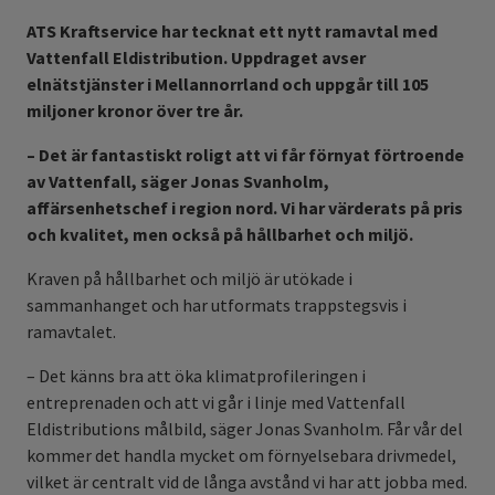
ATS Kraftservice har tecknat ett nytt ramavtal med
Vattenfall Eldistribution. Uppdraget avser
elnätstjänster i Mellannorrland och uppgår till 105
miljoner kronor över tre år.
– Det är fantastiskt roligt att vi får förnyat förtroende
av Vattenfall, säger Jonas Svanholm,
affärsenhetschef i region nord. Vi har värderats på pris
och kvalitet, men också på hållbarhet och miljö.
Kraven på hållbarhet och miljö är utökade i
sammanhanget och har utformats trappstegsvis i
ramavtalet.
– Det känns bra att öka klimatprofileringen i
entreprenaden och att vi går i linje med Vattenfall
Eldistributions målbild, säger Jonas Svanholm. Får vår del
kommer det handla mycket om förnyelsebara drivmedel,
vilket är centralt vid de långa avstånd vi har att jobba med.