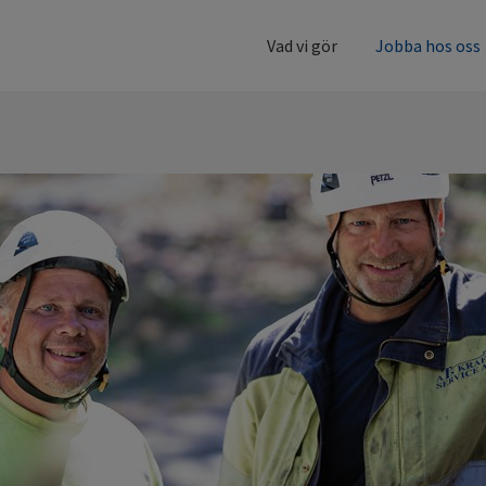
ng och
Vad vi gör
Jobba hos oss
ring
 och miljö