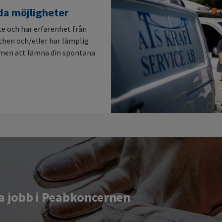
da möjligheter
ce och har erfarenhet från
chen och/eller har lämplig
mmen att lämna din spontana
ga jobb i Peabkoncernen