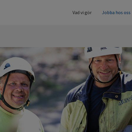
ng och
Vad vi gör
Jobba hos oss
ring
 och miljö