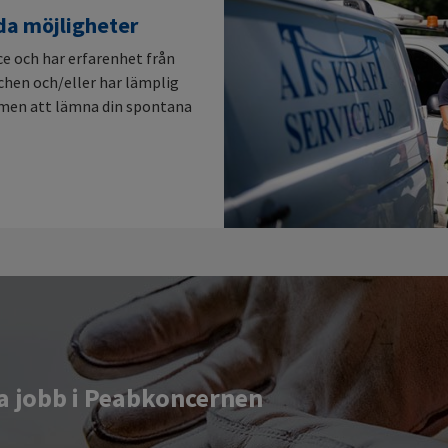
da möjligheter
ce och har erfarenhet från
chen och/eller har lämplig
mmen att lämna din spontana
ga jobb i Peabkoncernen