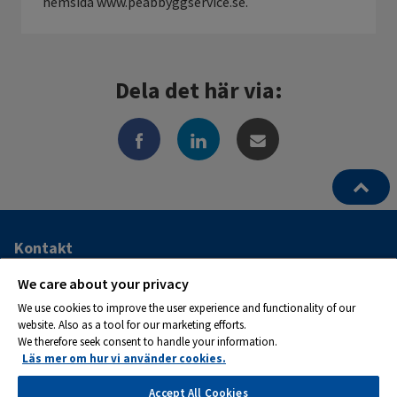
hemsida www.peabbyggservice.se.
Dela det här via:
Ytterligare
Kontakt
information
ATS Kraftservice AB
We care about your privacy
och
We use cookies to improve the user experience and functionality of our
Postadress:
website. Also as a tool for our marketing efforts.
kontaktuppgifter
Box 1282
We therefore seek consent to handle your information.
262 24 Ängelholm
Läs mer om hur vi använder cookies.
Tel 0581-133 20
Accept All Cookies