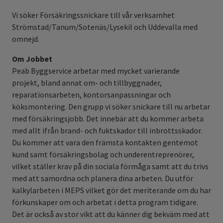
Vi söker Försäkringssnickare till vår verksamhet
Strömstad/Tanum/Sotenäs/Lysekil och Uddevalla med
omnejd.
Om Jobbet
Peab Byggservice arbetar med mycket varierande
projekt, bland annat om- och tillbyggnader,
reparationsarbeten, kontorsanpassningar och
köksmontering. Den grupp vi söker snickare till nu arbetar
med försäkringsjobb. Det innebär att du kommer arbeta
med allt ifrån brand- och fuktskador till inbrottsskador.
Du kommer att vara den främsta kontakten gentemot
kund samt försäkringsbolag och underentreprenörer,
vilket ställer krav på din sociala förmåga samt att du trivs
med att samordna och planera dina arbeten. Du utför
kalkylarbeten i MEPS vilket gör det meriterande om du har
förkunskaper om och arbetat i detta program tidigare.
Det är också av stor vikt att du känner dig bekväm med att