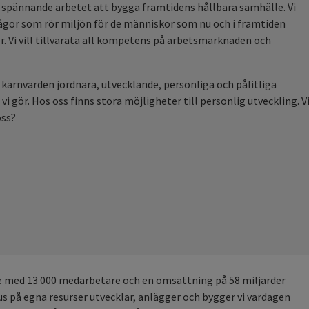
et spännande arbetet att bygga framtidens hållbara samhälle. Vi
frågor som rör miljön för de människor som nu och i framtiden
r. Vi vill tillvarata all kompetens på arbetsmarknaden och
ra kärnvärden jordnära, utvecklande, personliga och pålitliga
i gör. Hos oss finns stora möjligheter till personlig utveckling. Vi
oss?
 med 13 000 medarbetare och en omsättning på 58 miljarder
us på egna resurser utvecklar, anlägger och bygger vi vardagen