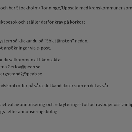
Solna och har Stockholm/Rönninge/Uppsala med kranskommuner so
tbesök och ställer därför krav på körkort
ystem så klickar du på "Sök tjänsten" nedan.
ot ansökningar via e-post.
är du välkommen att kontakta:
ena.Gerlov@peab.se
Bergstrand2@peab.se
skontroller på våra slutkandidater som en del av vår
ktivt val av annonsering och rekryteringsstöd och avböjer oss vänli
gs- eller annonseringsbolag.