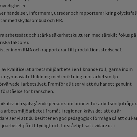
myndigheter.
er händelser, informerar, utreder och rapporterar kring olycksfal
betar med skyddsombud och HR.
åra arbetssätt och stärka säkerhetskulturen med särskilt fokus på
iska faktorer.
lister inom KMA och rapporterar till produktionsstödschef.
t av kvalificerat arbetsmiljöarbete i en liknande roll, gärna inom
eftergymnasial utbildning med inriktning mot arbetsmiljö
ärvade i arbetslivet. Framför allt ser vi att du har ett genuint
 förståelse för branschen.
nikativ och självgående person som brinner för arbetsmiljöfrågor.
a arbetsmiljöarbetet framåt i regionen krävs det att du är
re ser vi att du besitter en god pedagogisk förmåga så att du ka
öarbetet på ett tydligt och förståeligt sätt vidare ut i