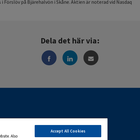
s i Förslöv på Bjärehalvön i Skåne. Aktien är noterad vid Nasdaq
Dela det här via:
Accept All Cookies
bsite. Also