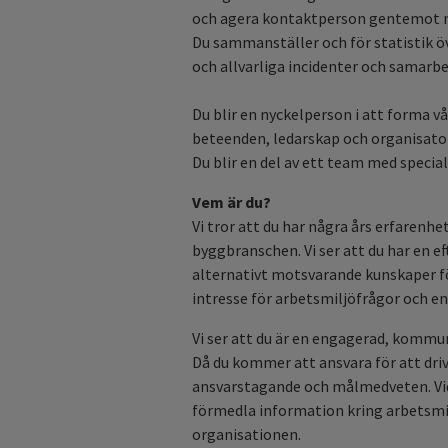
och agera kontaktperson gentemot 
Du sammanställer och för statistik öv
och allvarliga incidenter och samar
Du blir en nyckelperson i att forma v
beteenden, ledarskap och organisator
Du blir en del av ett team med specia
Vem är du?
Vi tror att du har några års erfarenhe
byggbranschen. Vi ser att du har en 
alternativt motsvarande kunskaper förv
intresse för arbetsmiljöfrågor och en
Vi ser att du är en engagerad, kommu
Då du kommer att ansvara för att driv
ansvarstagande och målmedveten. Vida
förmedla information kring arbetsmilj
organisationen.