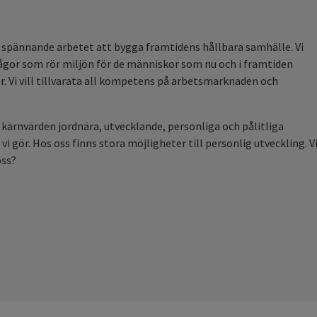
et spännande arbetet att bygga framtidens hållbara samhälle. Vi
frågor som rör miljön för de människor som nu och i framtiden
r. Vi vill tillvarata all kompetens på arbetsmarknaden och
ra kärnvärden jordnära, utvecklande, personliga och pålitliga
i gör. Hos oss finns stora möjligheter till personlig utveckling. Vi
oss?