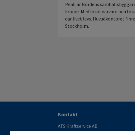
Peab är Nordens samhällsbyggare
kronor. Med lokal närvaro och fok
där livet levs. Huvudkontoret finn
Stockholm.
Ytterligare
Kontakt
information
ATS Kraftservice AB
och