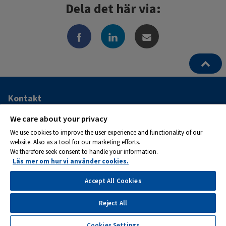
Dela det här via:
Ytterligare
Kontakt
information
ATS Kraftservice AB
We care about your privacy
och
We use cookies to improve the user experience and functionality of our
Postadress:
website. Also as a tool for our marketing efforts.
kontaktuppgifter
Box 1282
We therefore seek consent to handle your information.
262 24 Ängelholm
Läs mer om hur vi använder cookies.
Tel 0581-133 20
Accept All Cookies
Reject All
Cookies
Cookies Settings