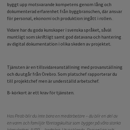
byggt upp motsvarande kompetens genom lång och
dokumenterad erfarenhet från byggbranschen, där ansvar
för personal, ekonomi och produktion ingått i rollen.
Vidare har du goda kunskaper i svenska språket, såväl
muntligt som skriftligt samt god datavana och hantering
av digital dokumentation i olika skeden av projektet.
Tjänsten är en tillsvidareanställning med provanställning
och du utgår från Örebro. Som platschef rapporterar du
till projektchef men är underställd arbetschef.
B-körkort är ett krav för tjänsten.
Hos Peab blir du inte bara en medarbetare – du blir en del av
en varm och familjär företagskultur som bygger på våra starka
kärnvärden: JUPP – Jordnära, Utvecklande, Personliga och