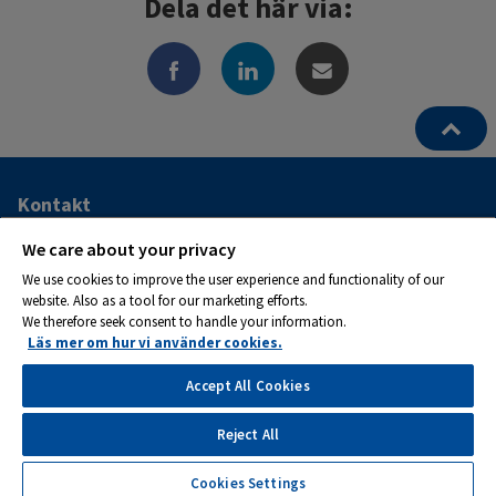
Dela det här via:
Ytterligare
Kontakt
information
ATS Kraftservice AB
We care about your privacy
och
We use cookies to improve the user experience and functionality of our
Postadress:
website. Also as a tool for our marketing efforts.
kontaktuppgifter
Box 1282
We therefore seek consent to handle your information.
262 24 Ängelholm
Läs mer om hur vi använder cookies.
Tel 0581-133 20
Accept All Cookies
Reject All
Cookies
Cookies Settings