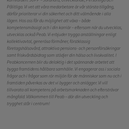
Pålitliga. Vi vet att våra medarbetare är vår största tillgång,
därför prioriterar vi din säkerhet och ditt välmående i alla
lägen. Hos oss får du möjlighet att växa – både
kompetensmässigt och i din karriär – eftersom när du utvecklas,
utvecklas också Peab. Vi erbjuder trygga anställningar enligt
kollektivavtal, generösa förmåner, förstklassig
företagshälsovård, attraktiva pensions- och personförsäkringar
samt friskvårdsbidrag som stödjer din hälsa och livskvalitet. I
Peabkoncernen blir du delaktig i det spännande arbetet att
bygga framtidens hållbara samhälle. Vi engagerar oss i sociala
frågor och i frågor som rör miljön för de människor som nu och i
framtiden påverkas av det vi bygger och anlägger. Vi vill
tillvarata all kompetens på arbetsmarknaden och eftersträvar
mångfald. Välkommen till Peab – där din utveckling och
trygghet står i centrum!