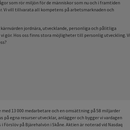
frågor som rör miljön för de människor som nu och i framtiden
r. Vi vill tillvarata all kompetens på arbetsmarknaden och
ra kärnvärden jordnära, utvecklande, personliga och pålitliga
i gör. Hos oss finns stora möjligheter till personlig utveckling. Vi
oss?
 med 13 000 medarbetare och en omsättning på 58 miljarder
us på egna resurser utvecklar, anlägger och bygger vi vardagen
s i Förslöv på Bjärehalvön i Skåne. Aktien är noterad vid Nasdaq