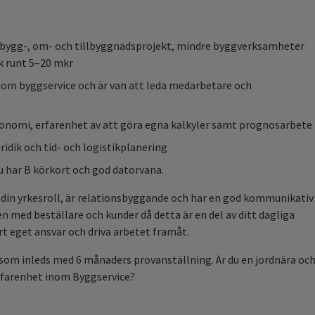
 bygg-, om- och tillbyggnadsprojekt, mindre byggverksamheter
k runt 5–20 mkr
nom byggservice och är van att leda medarbetare och
konomi, erfarenhet av att göra egna kalkyler samt prognosarbete
dik och tid- och logistikplanering
du har B körkort och god datorvana.
i din yrkesroll, är relationsbyggande och har en god kommunikativ
en med beställare och kunder då detta är en del av ditt dagliga
rt eget ansvar och driva arbetet framåt.
 som inleds med 6 månaders provanställning. Är du en jordnära oc
rfarenhet inom Byggservice?