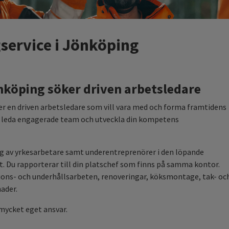
service i Jönköping
nköping söker driven arbetsledare
r en driven arbetsledare som vill vara med och forma framtidens
tt leda engagerade team och utveckla din kompetens
ng av yrkesarbetare samt underentreprenörer i den löpande
 Du rapporterar till din platschef som finns på samma kontor.
ions- och underhållsarbeten, renoveringar, köksmontage, tak- oc
ader.
 mycket eget ansvar.