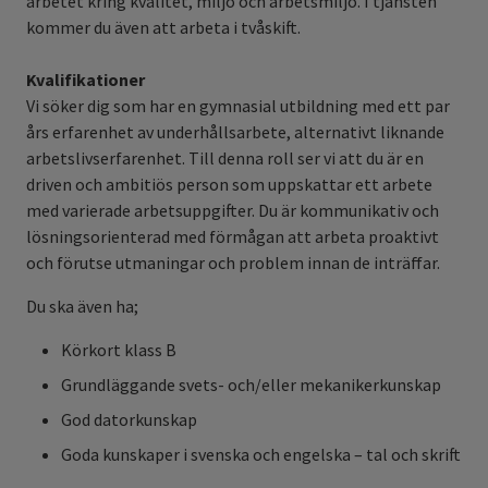
arbetet kring kvalitet, miljö och arbetsmiljö. I tjänsten
kommer du även att arbeta i tvåskift.
Kvalifikationer
Vi söker dig som har en gymnasial utbildning med ett par
års erfarenhet av underhållsarbete, alternativt liknande
arbetslivserfarenhet. Till denna roll ser vi att du är en
driven och ambitiös person som uppskattar ett arbete
med varierade arbetsuppgifter. Du är kommunikativ och
lösningsorienterad med förmågan att arbeta proaktivt
och förutse utmaningar och problem innan de inträffar.
Du ska även ha;
Körkort klass B
Grundläggande svets- och/eller mekanikerkunskap
God datorkunskap
Goda kunskaper i svenska och engelska – tal och skrift