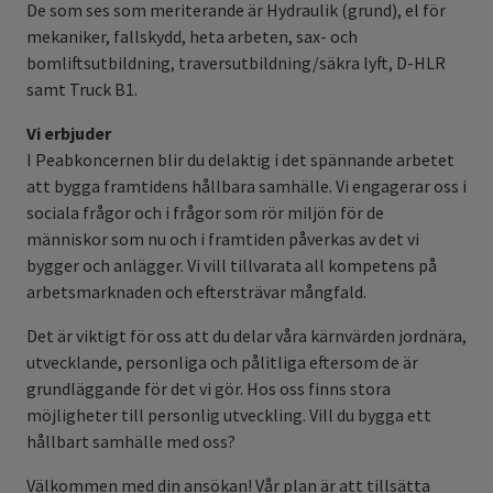
De som ses som meriterande är Hydraulik (grund), el för
mekaniker, fallskydd, heta arbeten, sax- och
bomliftsutbildning, traversutbildning/säkra lyft, D-HLR
samt Truck B1.
Vi erbjuder
I Peabkoncernen blir du delaktig i det spännande arbetet
att bygga framtidens hållbara samhälle. Vi engagerar oss i
sociala frågor och i frågor som rör miljön för de
människor som nu och i framtiden påverkas av det vi
bygger och anlägger. Vi vill tillvarata all kompetens på
arbetsmarknaden och eftersträvar mångfald.
Det är viktigt för oss att du delar våra kärnvärden jordnära,
utvecklande, personliga och pålitliga eftersom de är
grundläggande för det vi gör. Hos oss finns stora
möjligheter till personlig utveckling. Vill du bygga ett
hållbart samhälle med oss?
Välkommen med din ansökan!
Vår plan är att tillsätta